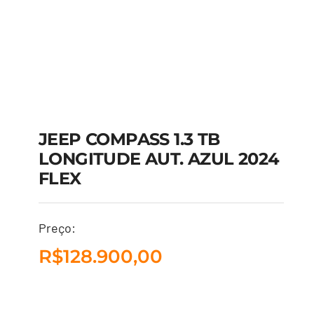
JEEP COMPASS 1.3 TB
LONGITUDE AUT. AZUL 2024
FLEX
JEEP COMPASS 1.3 TB
LONGITUDE AUT.
Preço:
AZUL 2024 FLEX
R$
128.900,00
R$
128.900,00