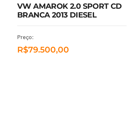
VW AMAROK 2.0 SPORT CD
BRANCA 2013 DIESEL
VW AMAROK 2.0
Preço:
SPORT CD BRANCA
R$
79.500,00
2013 DIESEL
R$
79.500,00