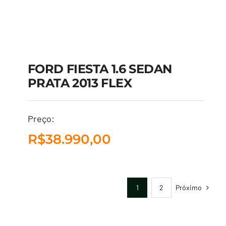
FORD FIESTA 1.6 SEDAN
PRATA 2013 FLEX
FORD FIESTA 1.6
Preço:
SEDAN PRATA 2013
R$
38.990,00
FLEX
R$
38.990,00
Próximo
1
2