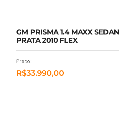
GM PRISMA 1.4 MAXX SEDAN
PRATA 2010 FLEX
GM PRISMA 1.4 MAXX
Preço:
SEDAN PRATA 2010
R$
33.990,00
FLEX
R$
33.990,00