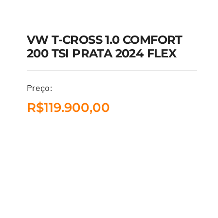
VW T-CROSS 1.0 COMFORT
200 TSI PRATA 2024 FLEX
VW T-CROSS 1.0
Preço:
COMFORT 200 TSI
R$
119.900,00
PRATA 2024 FLEX
R$
119.900,00