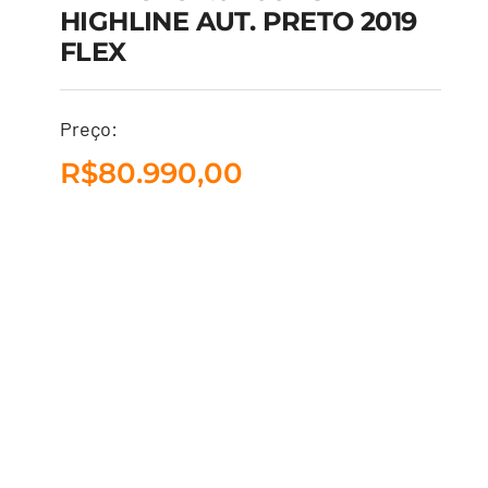
HIGHLINE AUT. PRETO 2019
FLEX
VW POLO 1.0 200 TSI
HIGHLINE AUT.
Preço:
PRETO 2019 FLEX
R$
80.990,00
R$
80.990,00