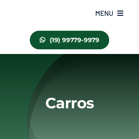
Ir
MENU
para
o
conteúdo
Home
(19) 99779-9979
Estoque
Carros
Motos
Carros