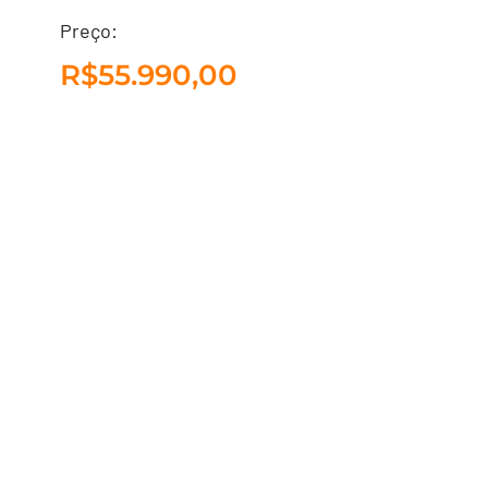
HYUNDAI HB20 1.6
Preço:
COMFORT AUT.
R$
55.990,00
BRANCO 2015 FLEX
R$
55.990,00