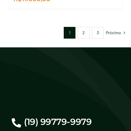
1
2
3
Próximo
(19) 99779-9979