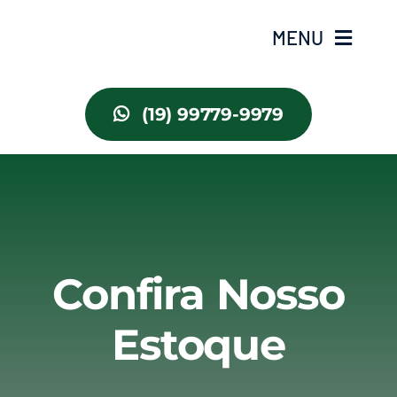
Ir
MENU
para
o
conteúdo
Home
(19) 99779-9979
Estoque
Carros
Motos
Confira Nosso
Estoque