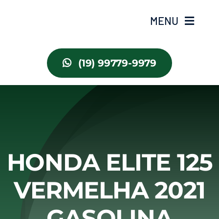
Ir
MENU
para
o
conteúdo
Home
(19) 99779-9979
Estoque
Carros
Motos
HONDA ELITE 125
VERMELHA 2021
GASOLINA